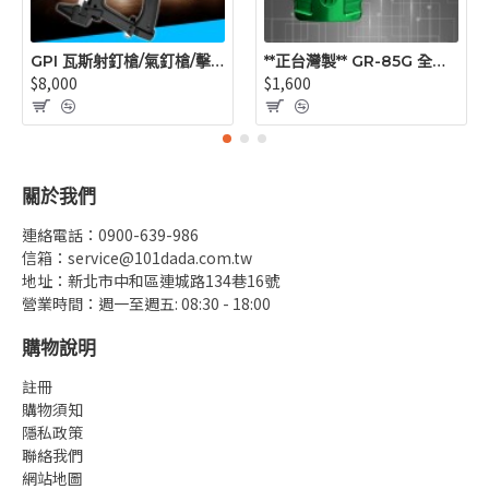
GPI 瓦斯射釘槍/氣釘槍/擊釘槍/(買槍.送1000枚釘+1瓶瓦斯罐)(不可超商取貨)
**正台灣製** GR-85G 全頻段綠光用接收器(雷射水平儀專用)
$8,000
$1,600
關於我們
連絡電話：0900-639-986
信箱：service@101dada.com.tw
地址：新北市中和區連城路134巷16號
營業時間：週一至週五: 08:30 - 18:00
購物說明
註冊
購物須知
隱私政策
聯絡我們
網站地圖