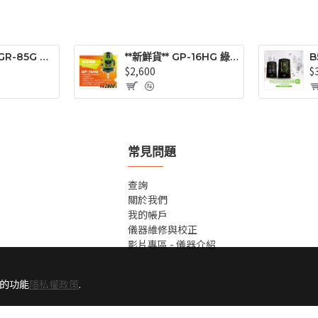
**正台灣製** GR-85G 全頻段綠光用接收器(雷射水平儀專用)
**新鮮貨** GP-16HG 綠光十字線(1V1H) 雷射水平儀 / 標線儀 (戶外使用清晰可見)
$2,600
$
常見問題
查詢
關於我們
我的帳戶
儀器維修與校正
影片專區 - 儀器介紹
站的功能
隱私權政策
.