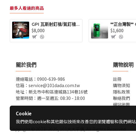
最多人看過的商品
GPI 瓦斯射釘槍/氣釘槍/擊釘槍/(買槍.送1000枚釘+1瓶瓦斯罐)(不可超商取貨)
$8,000
$1,600
關於我們
購物說明
連絡電話：0900-639-986
註冊
信箱：service@101dada.com.tw
購物須知
地址：新北市中和區連城路134巷16號
隱私政策
營業時間：週一至週五: 08:30 - 18:00
聯絡我們
網站地圖
Cookie
我們使用cookie和其他類似技術來改善您的瀏覽體驗和我們網
Copyright © 2023~2025, 101大大平價, All Rights Reserved