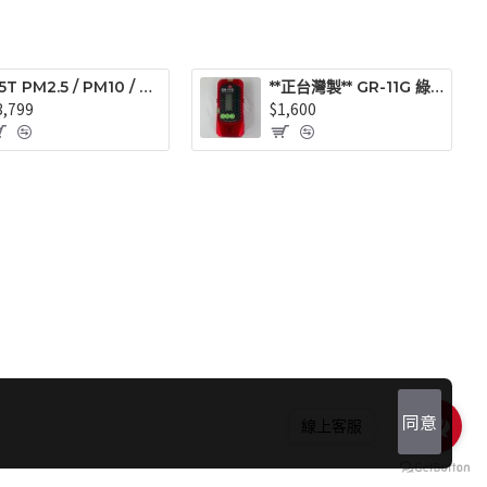
B5T PM2.5 / PM10 / TVOC大螢幕空氣檢測儀 - 懸浮微粒、總揮發性有機化合物、甲醛類 、空氣品質監測
**正台灣製** GR-11G 綠光用接收器(旋轉雷射專用)
3,799
$1,600
同意
線上客服