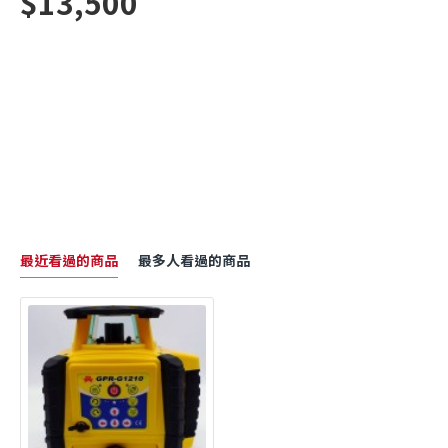
$13,500
最近看過的商品
最多人看過的商品