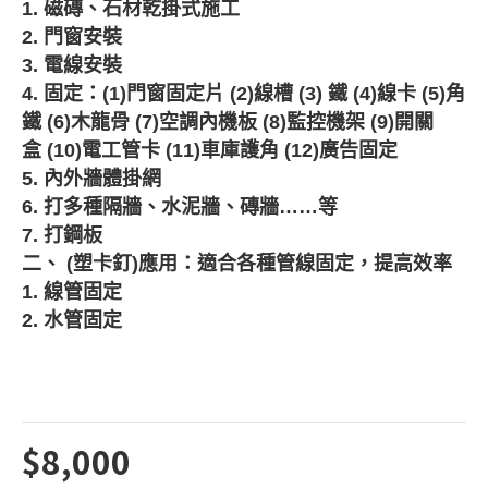
1.
磁磚、石材乾掛式施工
2.
門窗安裝
3.
電線安裝
4.
固定：
(1)
門窗固定片
(2)
線槽
(3)
鐵
(4)
線卡
(5)
角
鐵
(6)
木龍骨
(7)
空調內機板
(8)
監控機架
(9)
開關
盒
(10)
電工管卡
(11)
車庫護角
(12)
廣告固定
5.
內外牆體掛網
6.
打多種隔牆、水泥牆、磚牆
……
等
7.
打鋼板
二、
(
塑卡釘
)
應用：適合各種管線固定，提高效率
1.
線管固定
2.
水管固定
$8,000