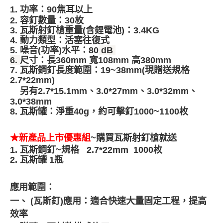
1.
功率：
90
焦耳以上
2.
容釘數量：
30
枚
3.
瓦斯射釘槍重量
(
含鋰電池
)
：
3.4KG
4.
動力類型：活塞往復式
5.
噪音
(
功率
)
水平：
80
dB
6.
尺寸：長
360mm
寬
108mm
高
380mm
7.
瓦斯鋼釘長度範圍：
19~38mm(
現贈送規格
2.7*22mm)
另有
2.7*15.1mm
、
3.0*27mm
、
3.0*32mm
、
3.0*38mm
8.
瓦斯罐：淨重
40g
，約可擊釘
1000~1100
枚
★新產品上市優惠組
~
購買瓦斯射釘槍就送
1.
瓦斯鋼釘
~
規格
2.7*22mm 1000
枚
2.
瓦斯罐
1
瓶
應用範圍：
一、
(
瓦斯釘
)
應用：適合快速大量固定工程，提高
效率