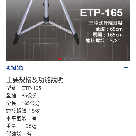
功能特色
主要規格及功能說明
:
型號：
ETP-165
全縮：
65
公分
全長：
165
公分
連接螺紋：
5/8"
水平氣泡：有
重量：
1.35
kg
保護袋：有