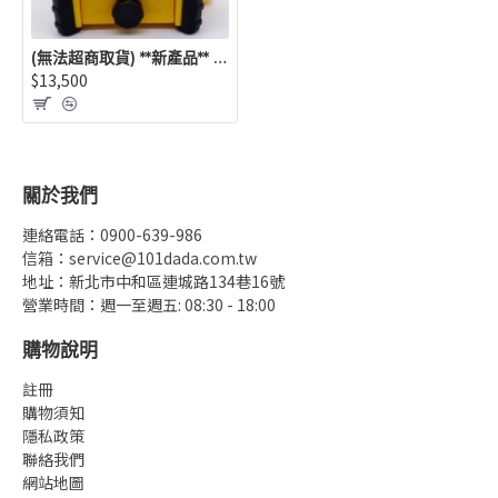
(無法超商取貨) **新產品** GPR-G1210 全自動 綠光 旋轉雷射 雷射水平儀 墨線儀 旋轉雷射儀 掃平儀
$13,500
關於我們
連絡電話：0900-639-986
信箱：service@101dada.com.tw
地址：新北市中和區連城路134巷16號
營業時間：週一至週五: 08:30 - 18:00
購物說明
註冊
購物須知
隱私政策
聯絡我們
網站地圖